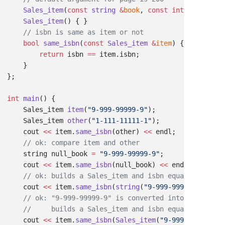
    Sales_item
(
const
 string
 &
book
, 
const
 int
 p
 =
 200
) 
    Sales_item
    bool
 same_isbn
(
const
 Sales_item
 &
item
        return
 isbn 
==
int
 main
    Sales_item 
item
(
"9-999-99999-9"
    Sales_item 
other
(
"1-111-11111-1"
    cout 
<<
 item.
same_isbn
(other) 
<<
    string null_book 
=
 "9-999-99999-9"
    cout 
<<
 item.
same_isbn
(null_book) 
<<
    cout 
<<
 item.
same_isbn
(
string
(
"9-999-99999-9"
)) 
<<
    cout 
<<
 item.
same_isbn
(
Sales_item
(
"9-999-99999-9"
,